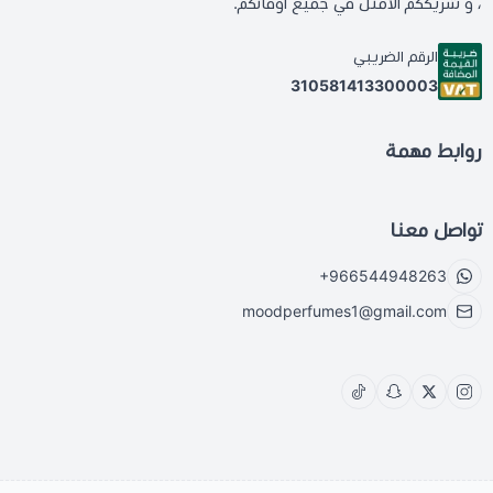
، و شريككم الأمثل في جميع أوقاتكم.
الرقم الضريبي
310581413300003
روابط مهمة
تواصل معنا
+966544948263
moodperfumes1@gmail.com