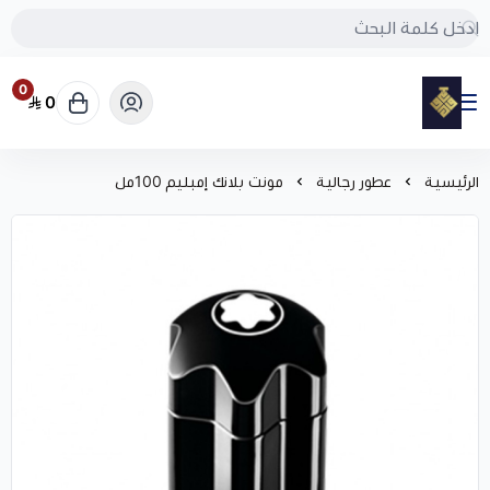
0
0
مود
الرئيسية
عطور رجالية
مونت بلانك إمبليم 100مل