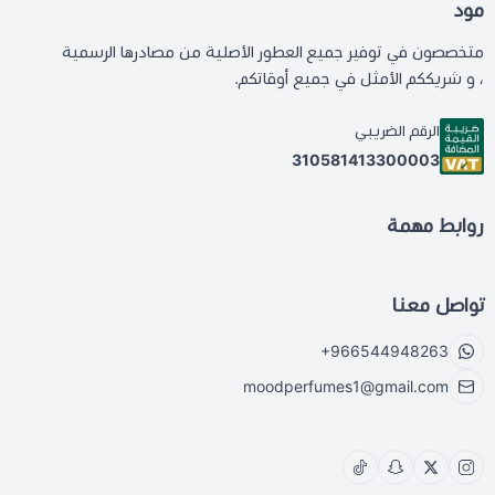
مود
متخصصون في توفير جميع العطور الأصلية من مصادرها الرسمية
، و شريككم الأمثل في جميع أوقاتكم.
الرقم الضريبي
310581413300003
روابط مهمة
تواصل معنا
+966544948263
moodperfumes1@gmail.com