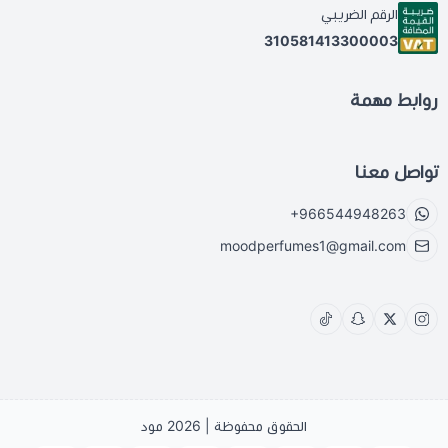
الرقم الضريبي
310581413300003
روابط مهمة
تواصل معنا
+966544948263
moodperfumes1@gmail.com
الحقوق محفوظة | 2026
مود