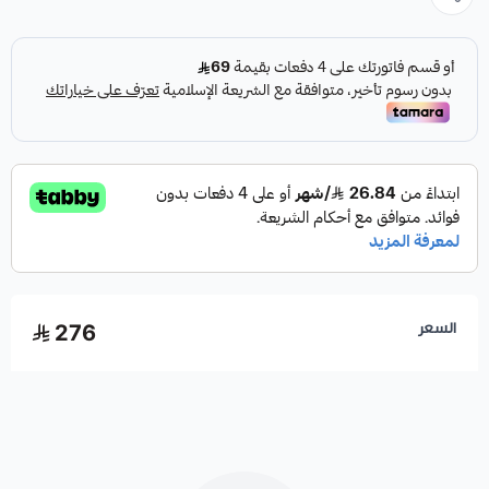
السعر
276