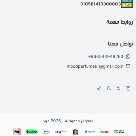
310581413300003
روابط مهمة
تواصل معنا
+966544948263
moodperfumes1@gmail.com
الحقوق محفوظة | 2026
مود