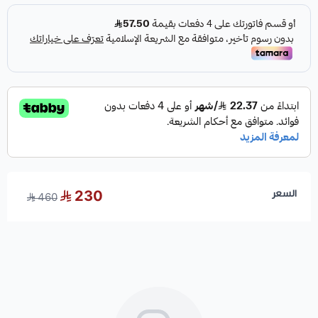
السعر
230
460