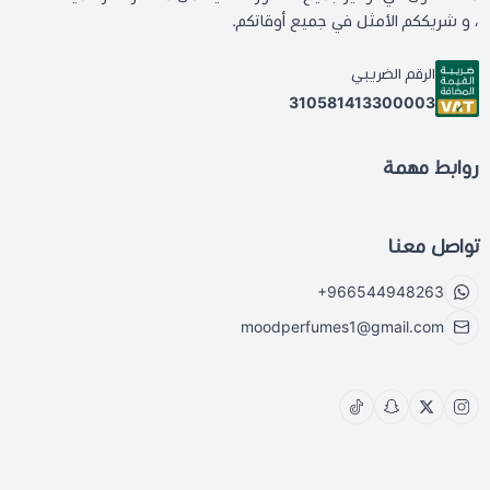
، و شريككم الأمثل في جميع أوقاتكم.
الرقم الضريبي
310581413300003
روابط مهمة
تواصل معنا
+966544948263
moodperfumes1@gmail.com