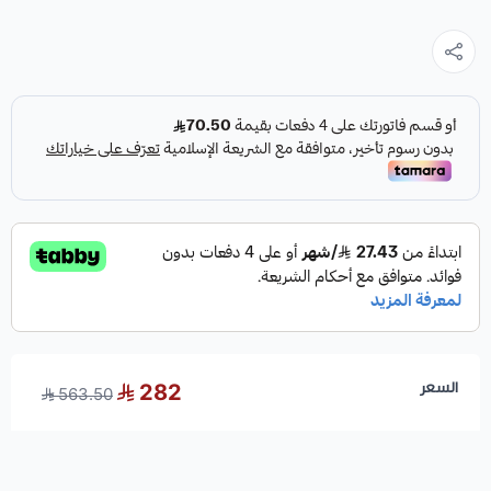
السعر
282
563.50