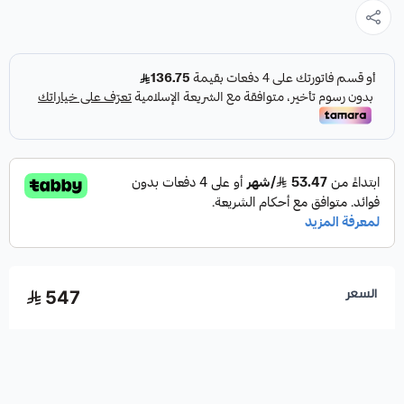
السعر
547