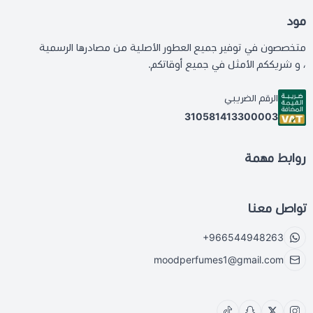
مود
متخصصون في توفير جميع العطور الأصلية من مصادرها الرسمية
، و شريككم الأمثل في جميع أوقاتكم.
الرقم الضريبي
310581413300003
روابط مهمة
تواصل معنا
+966544948263
moodperfumes1@gmail.com