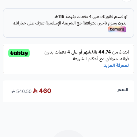
السعر
460
540.50