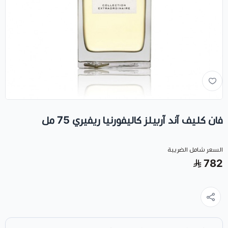
فان كليف آند آربيلز كاليفورنيا ريفيري 75 مل
السعر شامل الضريبة
782