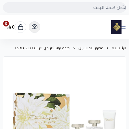
0
0
مود
الرئيسية
عطور للجنسين
طقم اوسكار دي لارينتا بيلا بلانكا