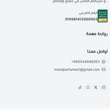
، و شريككم الأمثل في جميع أوقاتكم.
الرقم الضريبي
310581413300003
روابط مهمة
تواصل معنا
+966544948263
moodperfumes1@gmail.com