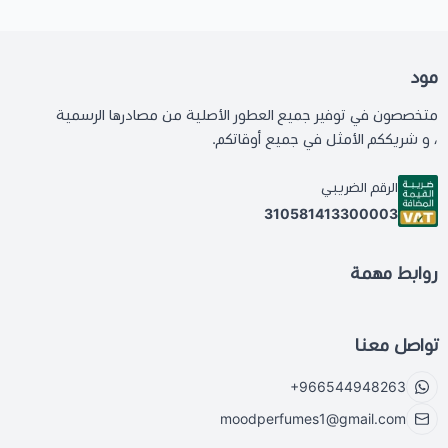
مود
متخصصون في توفير جميع العطور الأصلية من مصادرها الرسمية
، و شريككم الأمثل في جميع أوقاتكم.
الرقم الضريبي
310581413300003
روابط مهمة
تواصل معنا
+966544948263
moodperfumes1@gmail.com