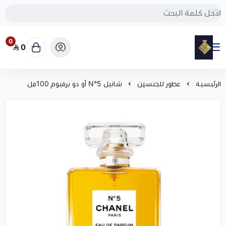
0
0
مود
الرئيسية
عطور للجنسين
شانيل N°5 أو دو برفيوم 100مل