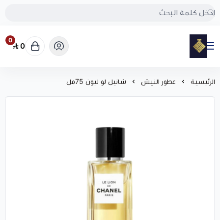
0
0
مود
الرئيسية
عطور النيش
شانيل لو ليون 75مل