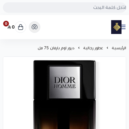
0
0
مود
الرئيسية
عطور رجالية
ديور اوم بارفان 75 مل