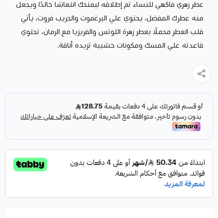
عطر زهري فاكهي للنساء تم إطلاقه ليمنحك انتعاشًا خالدًا ويجعل
منه عطرك المفضل، يحتوي علي البرغموت والجريب فروت، يأتي
قلب العطر محملًا بعطر زهرة اللوتس والفريزيا مع الرمان، تحتوي
قاعدته علي المسك ومكونات خشبية تزيده أناقة.