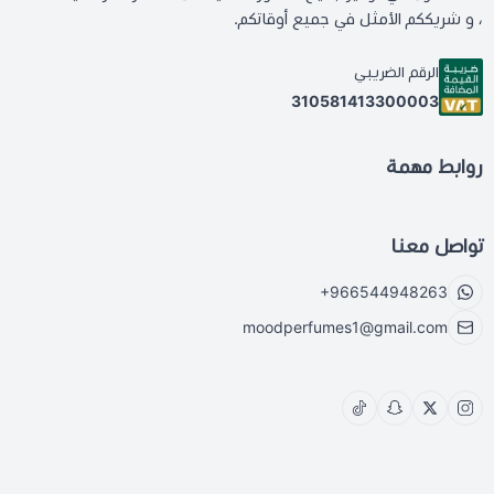
، و شريككم الأمثل في جميع أوقاتكم.
الرقم الضريبي
310581413300003
روابط مهمة
تواصل معنا
+966544948263
moodperfumes1@gmail.com