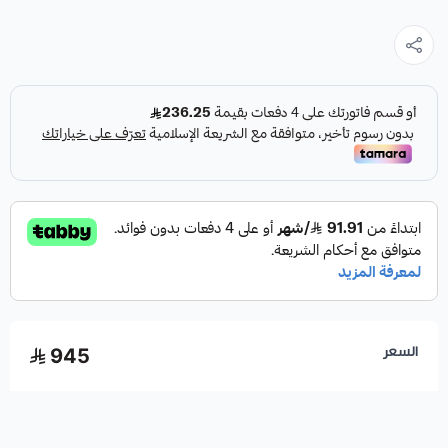
السعر
945