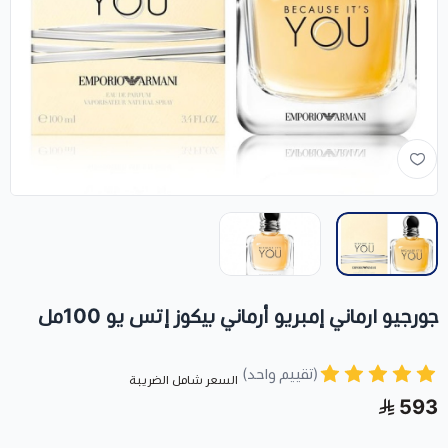
جورجيو ارماني إمبريو أرماني بيكوز إتس يو 100مل
(تقييم واحد)
السعر شامل الضريبة
593