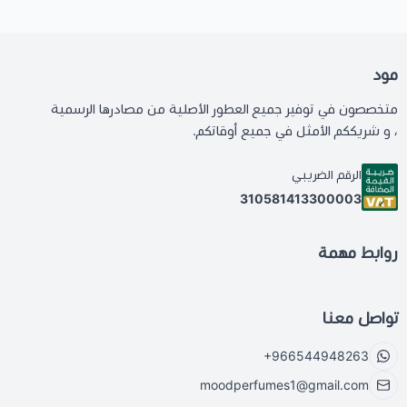
مود
متخصصون في توفير جميع العطور الأصلية من مصادرها الرسمية
، و شريككم الأمثل في جميع أوقاتكم.
الرقم الضريبي
310581413300003
روابط مهمة
تواصل معنا
+966544948263
moodperfumes1@gmail.com