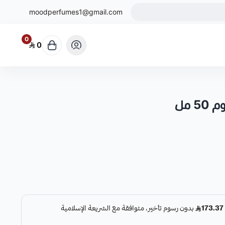
moodperfumes1@gmail.com
0
0
 مل