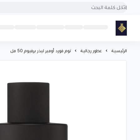
مود
الرئيسية
عطور رجالية
توم فورد أومبر ليذر برفيوم 50 مل