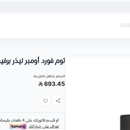
توم فورد أومبر ليذر برفيوم 50
السعر شامل الضريبة
693.45