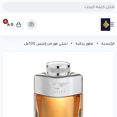
0
0
مود
الرئيسية
عطور رجالية
بنتلي فور من إنتنس 100مل