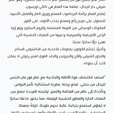
شرقي حار للرجال. صانعة هذا العطر هي ناتالي لورسون.
يُفتتح العطر برائحة البرجاموت الممتع وورق الغار والفلفل الأسود
للحصول على مزيج رائع وممتع يجذب الأنوف على الفور.
المكونات الوسطى من القرفة المنعشة والروم السكري وزهر إبرة
الراعي الأفريقية والميرمية وغيرها من النفحات الخشبية التي
تهيئ جوًّا ساحرًا عجيبًا.
وأخيرًا، يُختتم الكولون بمكونات قاعدية من الباتشولي الساحر
والبخور الشرقي والأرز والبنزوين والجلد القوي لعبير رجولي لا يمكن
لأحد أن يفوته.
"استعد لاكتشاف قوة الأناقة والجاذبية مع عطر فور مان انتنس
للرجال من بنتلي. تمتع برحلة عطرية استثنائية تأسر الحواس
وتأخذك إلى عالم من الفخامة والتميز، تركيبته الفريدة تجمع بين
النفحات الحارة والعطور الخشبية الرقيقة، مما يخلق تناغمًا ساحرًا
لا يُقاوَم. استمتع بثباتية عالية تدوم طويلاً، تاركةً بصمتك
الساحرة في ذاكرة الآخرين، اجذب الأنظار وأضف لمسة من الثقة