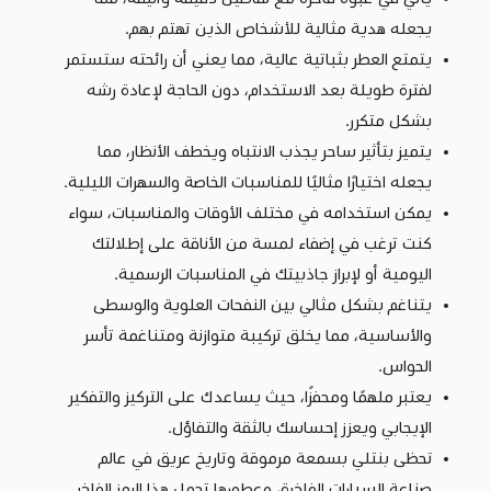
يجعله هدية مثالية للأشخاص الذين تهتم بهم.
يتمتع العطر بثباتية عالية، مما يعني أن رائحته ستستمر
لفترة طويلة بعد الاستخدام، دون الحاجة لإعادة رشه
بشكل متكرر.
يتميز بتأثير ساحر يجذب الانتباه ويخطف الأنظار، مما
يجعله اختيارًا مثاليًا للمناسبات الخاصة والسهرات الليلية.
يمكن استخدامه في مختلف الأوقات والمناسبات، سواء
كنت ترغب في إضفاء لمسة من الأناقة على إطلالتك
اليومية أو لإبراز جاذبيتك في المناسبات الرسمية.
يتناغم بشكل مثالي بين النفحات العلوية والوسطى
والأساسية، مما يخلق تركيبة متوازنة ومتناغمة تأسر
الحواس.
يعتبر ملهمًا ومحفزًا، حيث يساعدك على التركيز والتفكير
الإيجابي ويعزز إحساسك بالثقة والتفاؤل.
تحظى بنتلي بسمعة مرموقة وتاريخ عريق في عالم
صناعة السيارات الفاخرة، وعطورها تحمل هذا الرمز الفاخر