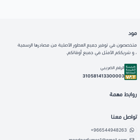
مود
متخصصون في توفير جميع العطور الأصلية من مصادرها الرسمية
، و شريككم الأمثل في جميع أوقاتكم.
الرقم الضريبي
310581413300003
روابط مهمة
تواصل معنا
+966544948263
moodperfumes1@gmail.com