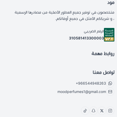
مود
متخصصون في توفير جميع العطور الأصلية من مصادرها الرسمية
، و شريككم الأمثل في جميع أوقاتكم.
الرقم الضريبي
310581413300003
روابط مهمة
تواصل معنا
+966544948263
moodperfumes1@gmail.com