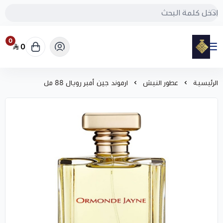
0
0
مود
الرئيسية
عطور النيش
ارموند جين أمبر رويال 88 مل