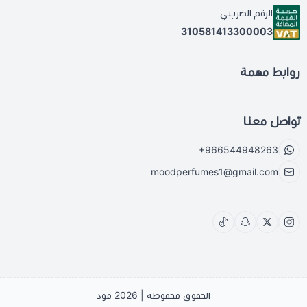
الرقم الضريبي
310581413300003
روابط مهمة
تواصل معنا
+966544948263
moodperfumes1@gmail.com
الحقوق محفوظة | 2026
مود